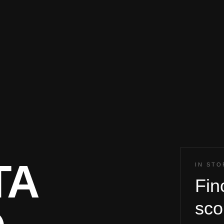
TA
IN ST
Fin
sco