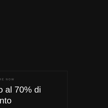
ORE NOW
o al 70% di
nto