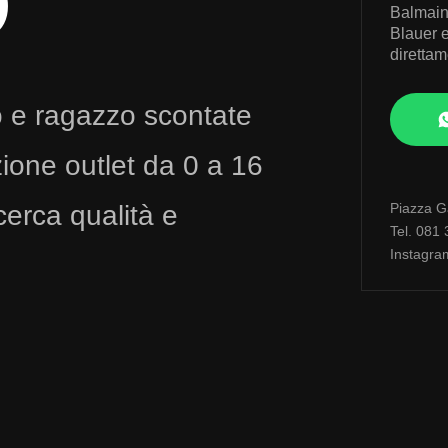
O
Balmain
Blauer e 
diretta
o e ragazzo scontate
ione outlet da 0 a 16
cerca qualità e
Piazza Ga
Tel. 081
Instagra