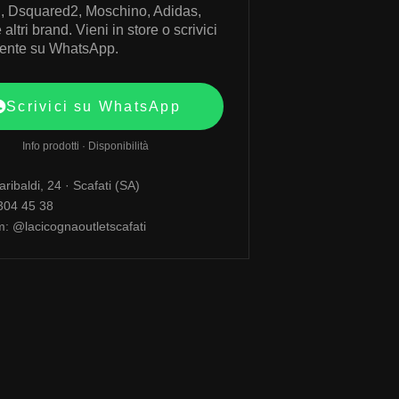
, Dsquared2, Moschino, Adidas,
altri brand. Vieni in store o scrivici
mente su WhatsApp.
Scrivici su WhatsApp
Info prodotti · Disponibilità
ribaldi, 24 · Scafati (SA)
 304 45 38
m: @lacicognaoutletscafati