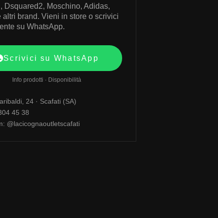
, Dsquared2, Moschino, Adidas,
altri brand. Vieni in store o scrivici
mente su WhatsApp.
Scrivici su WhatsApp
Info prodotti · Disponibilità
ribaldi, 24 · Scafati (SA)
 304 45 38
m: @lacicognaoutletscafati