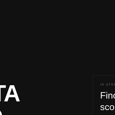
TA
IN ST
Fin
sco