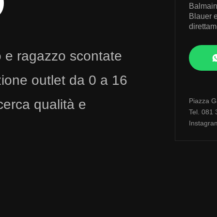
O
Balmain
Blauer e 
diretta
o e ragazzo scontate
ione outlet da 0 a 16
cerca qualità e
Piazza Ga
Tel. 081
Instagra