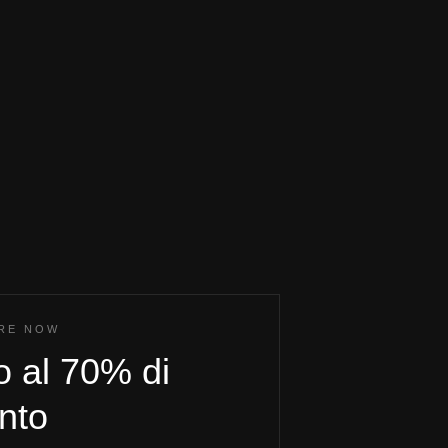
ORE NOW
o al 70% di
nto